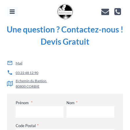
Aller
au
contenu
Une question ?
Contactez-nous !
Devis Gratuit
Mail
03 22 48 12 90
8 chemin du Bastion
80800 CORBIE
Prénom
*
Nom
*
Code Postal
*