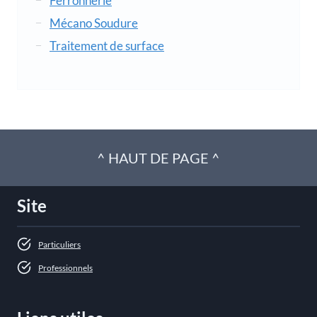
Ferronnerie
Mécano Soudure
Traitement de surface
^ HAUT DE PAGE ^
Site
Particuliers
Professionnels