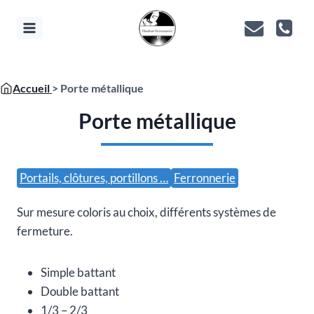
Aller
au
contenu
Accueil
> Porte métallique
Porte métallique
Portails, clôtures, portillons …
Ferronnerie
Sur mesure coloris au choix, différents systèmes de
fermeture.
Simple battant
Double battant
1/3 – 2/3